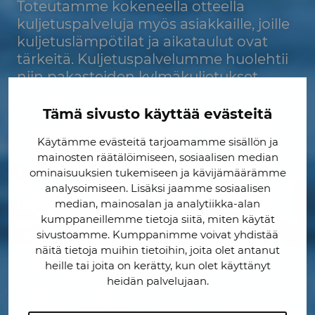
Toteutamme kokeneella otteella
kuljetuspalveluja myös asiakkaille, joille
kuljetuslämpötilat ja aikataulut ovat
tärkeitä. Kuljetuspalvelumme huolehtii
niin pakasteiden kylmäkuljetukset,
tarkasti lämpötilasäädellyt
lääketieteelliset kuljetuksiset kuin
Tämä sivusto käyttää evästeitä
varaosien pikakuljetukset sovitussa
Käytämme evästeitä tarjoamamme sisällön ja
aikataulussa.
mainosten räätälöimiseen, sosiaalisen median
Laatumme takaavat käytössämme
ominaisuuksien tukemiseen ja kävijämäärämme
olevat
EN ISO 9001 -sertifioitu
analysoimiseen. Lisäksi jaamme sosiaalisen
laatujärjestelmä
sekä
EN ISO 14001 -
median, mainosalan ja analytiikka-alan
kumppaneillemme tietoja siitä, miten käytät
sertifioitu ympäristöjärjestelmä
.
sivustoamme. Kumppanimme voivat yhdistää
Olemme erityisen ylpeitä nopeasta
näitä tietoja muihin tietoihin, joita olet antanut
reagointikyvystämme, minkä
heille tai joita on kerätty, kun olet käyttänyt
mahdollistaa monipuolinen
heidän palvelujaan.
kuljetuskalustomme aina
lämpösäädellyistä pakettiautoista