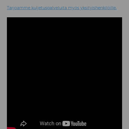
Tarjoamme kuljetuspalveluita myös yksityishenkilöille.