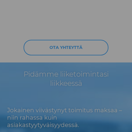
OTA YHTEYTTÄ
Pidämme liiketoimintasi
liikkeessä​
Jokainen viivästynyt toimitus maksaa –
niin rahassa kuin
asiakastyytyväisyydessä.