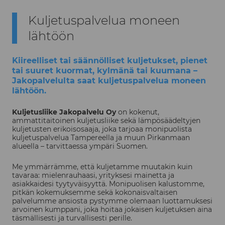
Kuljetuspalvelua moneen
lähtöön
Kiireelliset tai säännölliset kuljetukset, pienet
tai suuret kuormat, kylmänä tai kuumana ​
–
Jakopalvelulta saat kuljetuspalvelua moneen
lähtöön.​
Kuljetusliike Jakopalvelu Oy
on kokenut,
ammattitaitoinen kuljetusliike sekä lämpösäädeltyjen
kuljetusten erikoisosaaja, joka tarjoaa monipuolista
kuljetuspalvelua Tampereella ja muun Pirkanmaan
alueella – tarvittaessa ympäri Suomen.​
Me ymmärrämme, että kuljetamme muutakin kuin
tavaraa: mielenrauhaasi, yrityksesi mainetta ja
asiakkaidesi tyytyväisyyttä. Monipuolisen kalustomme,
pitkän kokemuksemme sekä kokonaisvaltaisen
palvelumme ansiosta pystymme olemaan luottamuksesi
arvoinen kumppani, joka hoitaa jokaisen kuljetuksen aina
täsmällisesti ja turvallisesti perille.