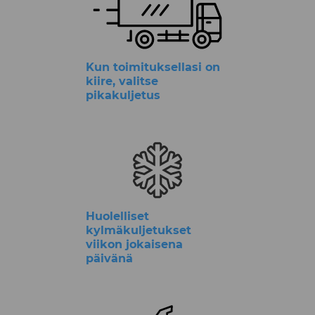
Kun toimituksellasi on
kiire, valitse
pikakuljetus
Huolelliset
kylmäkuljetukset
viikon jokaisena
päivänä