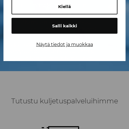
moduulimittaisiin rekkoihin.
Kiellä
Kuljetuspalvelumme pyrimme
toteuttamaan ennen kaikkea
Salli kaikki
joustavasti ja asiakaslähtöisesti –
laadusta tinkimättä. Tarjoamme
sopimusasiakkaillemme myös
Näytä tiedot ja muokkaa
päivystyspalvelun yllättävien ja
kiireellisten toimitusten varalta.
Tutustu kuljetuspalveluihimme