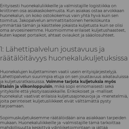
Erityisesti huonekaluliikkeille ja valmistajille logistiikka on
kriittinen osa asiakaskokemusta. Kun asiakas ostaa arvokkaan
huonekalun, on koko ostokokemus vain yhtä hyvä kuin sen
toimitus. Jakopalvelun ammattitaitoinen henkilökunta
ymmärtää tämän ja käsittelee jokaista kuljetusta kuin se olisi
oma arvoesineemme. Huomioimme erilaiset kuljetushaasteet,
kuten kapeat portaikot, ahtaat oviaukot ja sääolosuhteet.
1: Lähettipalvelun joustavuus ja
räätälöitävyys huonekalukuljetuksissa
Huonekalujen kuljettaminen vaatii usein erityisjärjestelyjä.
Lähettipalvelun suurimpia etuja on sen joustavuus aikatauluissa
ja kuljetusratkaisuissa.
Voimme tarjota kuljetuksia myös
iltaisin ja viikonloppuisin
, mikä sopii erinomaisesti sekä
yrityksille että yksityisasiakkaille. Erikokoiset ja -malliset
huonekalut vaativat erilaisia kuljetusajoneuvoja ja -menetelmiä,
joita perinteiset kuljetusliikkeet eivät välttämättä pysty
tarjoamaan.
Sopimuskuljetuksemme räätälöidään aina asiakkaan tarpeiden
mukaan. Huonekaluliikkeille ja -valmistajille tämä tarkoittaa
mahdollisuutta keskittyä ydinliiketoimintaan ja jättää