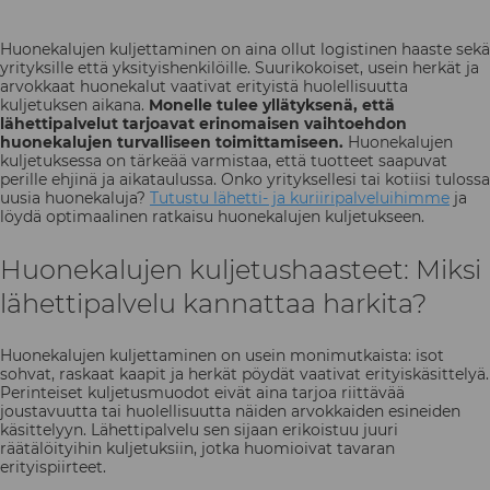
Huonekalujen kuljettaminen on aina ollut logistinen haaste sekä
yrityksille että yksityishenkilöille. Suurikokoiset, usein herkät ja
arvokkaat huonekalut vaativat erityistä huolellisuutta
kuljetuksen aikana.
Monelle tulee yllätyksenä, että
lähettipalvelut tarjoavat erinomaisen vaihtoehdon
huonekalujen turvalliseen toimittamiseen.
Huonekalujen
kuljetuksessa on tärkeää varmistaa, että tuotteet saapuvat
perille ehjinä ja aikataulussa. Onko yrityksellesi tai kotiisi tulossa
uusia huonekaluja?
Tutustu lähetti- ja kuriiripalveluihimme
ja
löydä optimaalinen ratkaisu huonekalujen kuljetukseen.
Huonekalujen kuljetushaasteet: Miksi
lähettipalvelu kannattaa harkita?
Huonekalujen kuljettaminen on usein monimutkaista: isot
sohvat, raskaat kaapit ja herkät pöydät vaativat erityiskäsittelyä.
Perinteiset kuljetusmuodot eivät aina tarjoa riittävää
joustavuutta tai huolellisuutta näiden arvokkaiden esineiden
käsittelyyn. Lähettipalvelu sen sijaan erikoistuu juuri
räätälöityihin kuljetuksiin, jotka huomioivat tavaran
erityispiirteet.