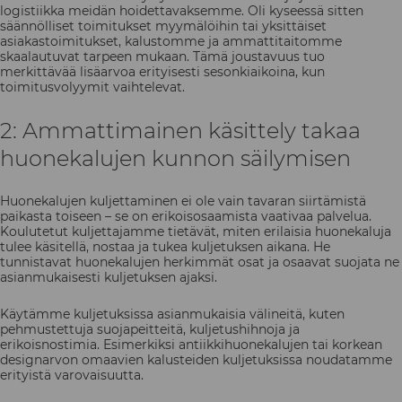
logistiikka meidän hoidettavaksemme. Oli kyseessä sitten
säännölliset toimitukset myymälöihin tai yksittäiset
asiakastoimitukset, kalustomme ja ammattitaitomme
skaalautuvat tarpeen mukaan. Tämä joustavuus tuo
merkittävää lisäarvoa erityisesti sesonkiaikoina, kun
toimitusvolyymit vaihtelevat.
2: Ammattimainen käsittely takaa
huonekalujen kunnon säilymisen
Huonekalujen kuljettaminen ei ole vain tavaran siirtämistä
paikasta toiseen – se on erikoisosaamista vaativaa palvelua.
Koulutetut kuljettajamme tietävät, miten erilaisia huonekaluja
tulee käsitellä, nostaa ja tukea kuljetuksen aikana. He
tunnistavat huonekalujen herkimmät osat ja osaavat suojata ne
asianmukaisesti kuljetuksen ajaksi.
Käytämme kuljetuksissa asianmukaisia välineitä, kuten
pehmustettuja suojapeitteitä, kuljetushihnoja ja
erikoisnostimia. Esimerkiksi antiikkihuonekalujen tai korkean
designarvon omaavien kalusteiden kuljetuksissa noudatamme
erityistä varovaisuutta.