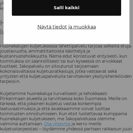
yleiskuljetuspalveluihin, mikä tuo merkittäviä
Salli kaikki
kustannussäästöjä pitkällä aikavälillä.
Huolettomia huonekalukuljetuksia
Näytä tiedot ja muokkaa
luotettavan kumppanin kanssa
Huonekalujen kuljetuksessa lähettipalvelu tarjoaa selkeitä etuja:
joustavuutta, ammattitaitoista käsittelyä ja
kustannustehokkuutta. Nämä edut korostuvat erityisesti, kun
toimituksia on säännöllisesti tai kun kyseessä on arvokkaat
tuotteet. Jakopalvelu on sitoutunut tarjoamaan
kokonaisvaltaisia kuljetusratkaisuja, jotka vastaavat sekä
yritysten että kuljetuspalveluita tarvitsevien yksityishenkilöiden
tarpeisiin.
Kuljetamme huonekaluja turvallisesti ja tehokkaasti
Pirkanmaan alueella ja tarvittaessa koko Suomessa. Meille on
tärkeää, että jokainen kuljetus vastaa korkeimpia
laatuvaatimuksia ja että asiakkaamme voivat luottaa
toimitusten onnistumiseen. Kun etsit luotettavaa kumppania
huonekalujen kuljetukseen, me Jakopalvelussa olemme
valmiina auttamaan.
Ota yhteyttä
ja kerro meille
kuljetustarpeistasi – löydämme yhdessä parhaan ratkaisun juuri