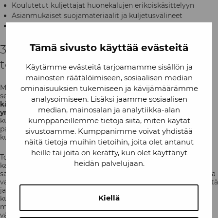
Koulutetut kuljettajat huonekalujen erikoiskäsittelyyn
Asianmukaiset suojamateriaalit ja kuljetusvälineet
Varovaisuus ja huolellisuus kaikissa kuljetusvaiheissa
Tämä sivusto käyttää evästeitä
3: Kustannustehokkuus ja
toimitusvarmuus yrityksille
Käytämme evästeitä tarjoamamme sisällön ja
mainosten räätälöimiseen, sosiaalisen median
Moni yritys pohtii oman kuljetuskaluston hankkimista, mutta
ominaisuuksien tukemiseen ja kävijämäärämme
sen ylläpito on kallista ja joustamatonta.
Lähettipalvelun
analysoimiseen. Lisäksi jaamme sosiaalisen
käyttäminen huonekalukuljetuksissa vapauttaa pääomaa
median, mainosalan ja analytiikka-alan
yrityksen ydintoimintoihin
ja tarjoaa skaalautuvan ratkaisun
kumppaneillemme tietoja siitä, miten käytät
kuljetustarpeisiin. Kun kuljetusvolyymi kasvaa tai vähenee,
palvelumme mukautuu tarpeen mukaan ilman kiinteitä
sivustoamme. Kumppanimme voivat yhdistää
kustannuksia.
näitä tietoja muihin tietoihin, joita olet antanut
heille tai joita on kerätty, kun olet käyttänyt
Toimitusvarmuus on kriittinen tekijä asiakastyytyväisyyden
heidän palvelujaan.
kannalta. Kun huonekalujen toimitus sujuu ajallaan ja tuotteet
saapuvat ehjinä, se parantaa merkittävästi asiakaskokemusta ja
vahvistaa yrityksesi brändiä. Asiakkaat arvostavat täsmällisyyttä
ja luotettavuutta – varsinkin kun kyseessä on kallis hankinta
Kiellä
kuten sohvakalusto tai ruokailuryhmä. Kokemuksemme
mukaan huonekalujen kuljetuksiin erikoistunut palvelu
vähentää reklamaatioita jopa 60% verrattuna