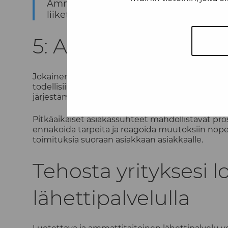
Ammattimainen kuljetus ei ole vain tava
liiketoimintaa.
5: Asiakaslähtöinen 
Jokainen yritys on erilainen, ja siksi myös kulj
todellisiin tarpeisiin. Tämä voi tarkoittaa esime
järjestämistä poikkeuksellisille tuotteille.
Pitkäaikaiset asiakassuhteet mahdollistavat p
ennakoida tarpeita ja reagoida muutoksiin nopeas
toimituksia suoraan asiakkaan asiakkaalle.
Tehosta yrityksesi 
lähettipalvelulla