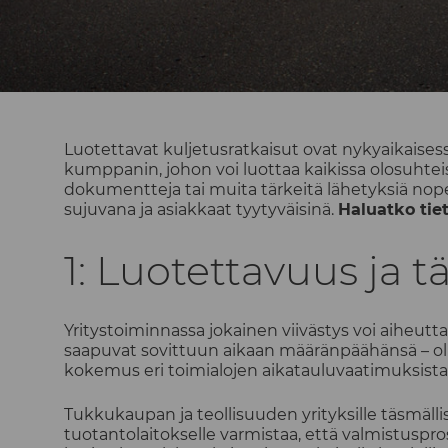
Luotettavat kuljetusratkaisut ovat nykyaikaises
kumppanin, johon voi luottaa kaikissa olosuhteis
dokumentteja tai muita tärkeitä lähetyksiä nopea
sujuvana ja asiakkaat tyytyväisinä.
Haluatko tiet
1: Luotettavuus ja t
Yritystoiminnassa jokainen viivästys voi aiheut
saapuvat sovittuun aikaan määränpäähänsä – olip
kokemus eri toimialojen aikatauluvaatimuksista,
Tukkukaupan ja teollisuuden yrityksille täsmälli
tuotantolaitokselle varmistaa, että valmistuspr