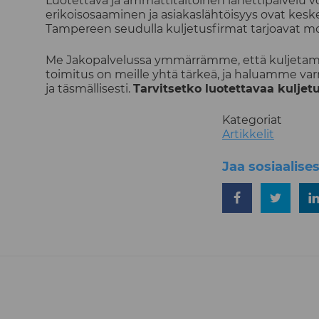
Luotettava ja ammattitaitoinen lähettipalvelu v
erikoisosaaminen ja asiakaslähtöisyys ovat kesk
Tampereen seudulla kuljetusfirmat tarjoavat monip
Me Jakopalvelussa ymmärrämme, että kuljetam
toimitus on meille yhtä tärkeä, ja haluamme va
ja täsmällisesti.
Tarvitsetko luotettavaa kuljetu
Kategoriat
Artikkelit
Jaa sosiaalise
Jaa Facebookiss
Jaa Twitt