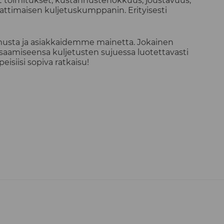
set toimitukset, kustannustehokkuus, joustavuus,
mattimaisen kuljetuskumppanin. Erityisesti
usta ja asiakkaidemme mainetta. Jokainen
saamiseensa kuljetusten sujuessa luotettavasti
eisiisi sopiva ratkaisu!