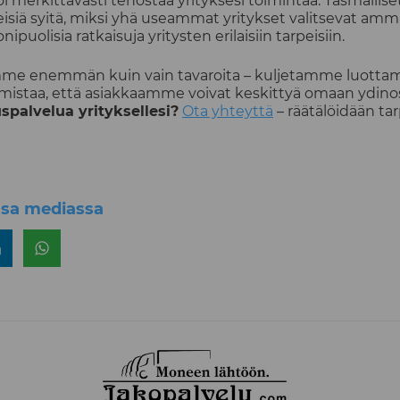
oi merkittävästi tehostaa yrityksesi toimintaa. Täsmälli
eisiä syitä, miksi yhä useammat yritykset valitsevat am
uolisia ratkaisuja yritysten erilaisiin tarpeisiin.
me enemmän kuin vain tavaroita – kuljetamme luottam
rmistaa, että asiakkaamme voivat keskittyä omaan ydino
spalvelua yrityksellesi?
Ota yhteyttä
– räätälöidään tarp
ssa mediassa
a
erissä
Jaa LinkedInissä
Jaa WhatsAppissa