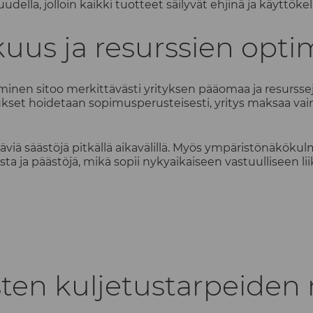
udella, jolloin kaikki tuotteet säilyvät ehjinä ja käyttökel
uus ja resurssien opti
inen sitoo merkittävästi yrityksen pääomaa ja resurssej
tukset hoidetaan sopimusperusteisesti, yritys maksaa vai
viä säästöjä pitkällä aikavälillä. Myös ympäristönäköku
 ja päästöjä, mikä sopii nykyaikaiseen vastuulliseen li
aisten kuljetustarpeide