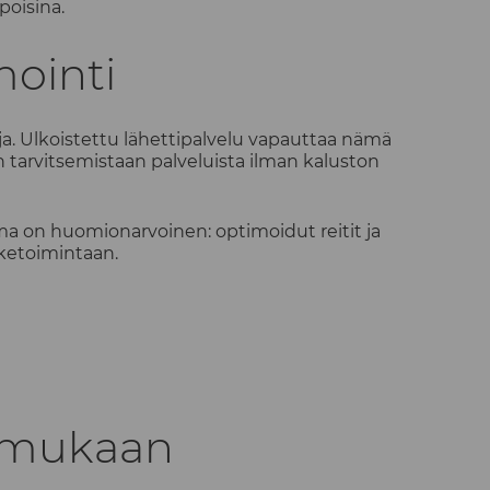
poisina.
mointi
a. Ulkoistettu lähettipalvelu vapauttaa nämä
n tarvitsemistaan palveluista ilman kaluston
lma on huomionarvoinen: optimoidut reitit ja
iketoimintaan.
n mukaan