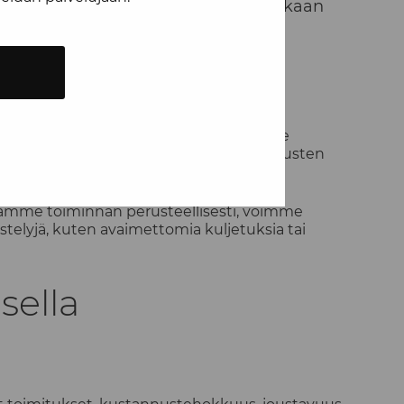
valtaista palvelua, joka tukee asiakkaan
uljetusratkaisut
atkaisuja, jotka perustuvat asiakkaidemme
a optimaalisiin aikoihin tai erikoiskuljetusten
aamme toiminnan perusteellisesti, voimme
estelyjä, kuten avaimettomia kuljetuksia tai
sella