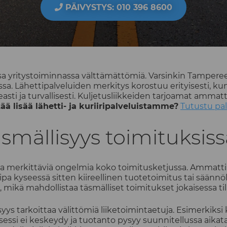
PÄIVYSTYS: 010 396 8600
sa yritystoiminnassa välttämättömiä. Varsinkin Tampereen
sa. Lähettipalveluiden merkitys korostuu erityisesti, kun
sti ja turvallisesti. Kuljetusliikkeiden tarjoamat ammatt
ää lisää lähetti- ja kuriiripalveluistamme?
Tutustu pa
äsmällisyys toimituksis
taa merkittäviä ongelmia koko toimitusketjussa. Ammattim
a kyseessä sitten kiireellinen tuotetoimitus tai säännö
 mikä mahdollistaa täsmälliset toimitukset jokaisessa ti
syys tarkoittaa välittömiä liiketoimintaetuja. Esimerkik
osessi ei keskeydy ja tuotanto pysyy suunnitellussa aika