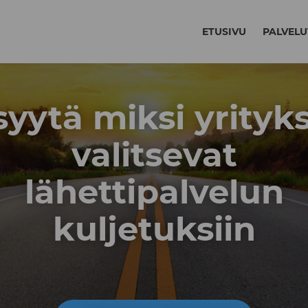
ETUSIVU
PALVELU
syytä miksi yrityk
valitsevat
lähettipalvelun
kuljetuksiin