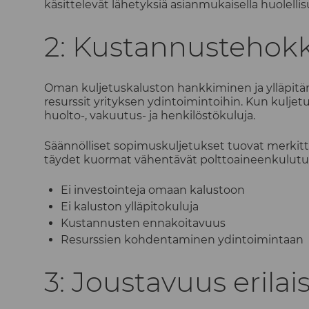
käsittelevät lähetyksiä asianmukaisella huolellisu
2: Kustannustehokk
Oman kuljetuskaluston hankkiminen ja ylläpitäm
resurssit yrityksen ydintoimintoihin. Kun kulje
huolto-, vakuutus- ja henkilöstökuluja.
Säännölliset sopimuskuljetukset tuovat merkittä
täydet kuormat vähentävät polttoaineenkulutusta
Ei investointeja omaan kalustoon
Ei kaluston ylläpitokuluja
Kustannusten ennakoitavuus
Resurssien kohdentaminen ydintoimintaan
3: Joustavuus eril