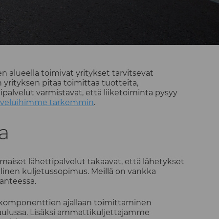
 alueella toimivat yritykset tarvitsevat
 yrityksen pitää toimittaa tuotteita,
ipalvelut varmistavat, että liiketoiminta pysyy
lveluihimme tarkemmin
.
sa
aiset lähettipalvelut takaavat, että lähetykset
llinen kuljetussopimus. Meillä on vankka
lanteessa.
si komponenttien ajallaan toimittaminen
taulussa. Lisäksi ammattikuljettajamme