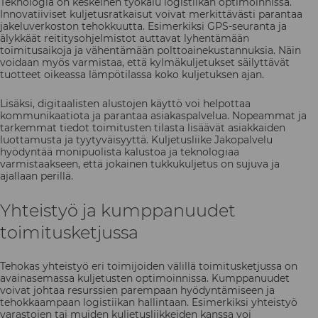
Teknologia on keskeinen työkalu logistiikan optimoinnissa.
Innovatiiviset kuljetusratkaisut voivat merkittävästi parantaa
jakeluverkoston tehokkuutta. Esimerkiksi GPS-seuranta ja
älykkäät reititysohjelmistot auttavat lyhentämään
toimitusaikoja ja vähentämään polttoainekustannuksia. Näin
voidaan myös varmistaa, että kylmäkuljetukset säilyttävät
tuotteet oikeassa lämpötilassa koko kuljetuksen ajan.
Lisäksi, digitaalisten alustojen käyttö voi helpottaa
kommunikaatiota ja parantaa asiakaspalvelua. Nopeammat ja
tarkemmat tiedot toimitusten tilasta lisäävät asiakkaiden
luottamusta ja tyytyväisyyttä. Kuljetusliike Jakopalvelu
hyödyntää monipuolista kalustoa ja teknologiaa
varmistaakseen, että jokainen tukkukuljetus on sujuva ja
ajallaan perillä.
Yhteistyö ja kumppanuudet
toimitusketjussa
Tehokas yhteistyö eri toimijoiden välillä toimitusketjussa on
avainasemassa kuljetusten optimoinnissa. Kumppanuudet
voivat johtaa resurssien parempaan hyödyntämiseen ja
tehokkaampaan logistiikan hallintaan. Esimerkiksi yhteistyö
varastojen tai muiden kuljetusliikkeiden kanssa voi