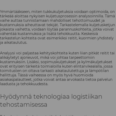
Ymmärtääkseen, miten tukkukuljetuksia voidaan optimoida, on
tärkeää aloittaa nykyisen kuljetusprosessin analysoinnilla. Tämä
vaihe auttaa tunnistamaan mahdolliset tehottomuudet ja
kustannuksia aiheuttavat tekijät. Tarkastelemalla kuljetusketjun
jokaista vaihetta, voidaan löytää parannuskohteita, jotka voivat
vähentää kustannuksia ja lisätä tehokkuutta. Keskeisiä
tarkastelun kohteita ovat esimerkiksi reitit, kuormien yhdistely
ja aikataulutus.
Analyysi voi paljastaa kehityskohteita kuten liian pitkät reitit tai
alikäytetyt ajoneuvot, mikä voi johtaa tarpeettomiin
kustannuksiin. Lisäksi, sopimuskuljetukset ja kylmäkuljetukset
ovat erityisen tärkeitä toimialoilla kuten elintarvikealalla, jossa
toimitusten on oltava tarkasti aikataulutettuja ja lämpötilan
hallittuja. Tässä vaiheessa on myös hyvä huomioida
asiakaspalautteet, jotka voivat antaa arvokasta tietoa palvelun
laadusta ja tehokkuudesta.
Hyödynnä teknologiaa logistiikan
tehostamisessa