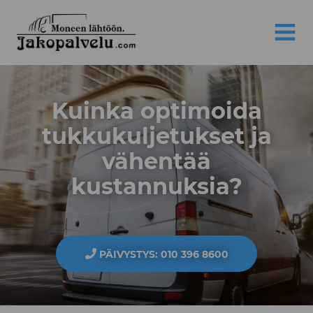
Jakopalvelu
MENU
Kuinka optimoida
tukkukuljetukset ja
vähentää
kustannuksia?
PÄIVYSTYS: 010 396 8600