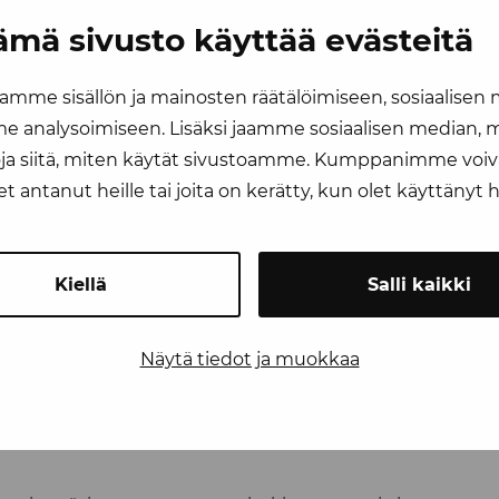
ämä sivusto käyttää evästeitä
tukset voivat vähentää
mme sisällön ja mainosten räätälöimiseen, sosiaalisen
 analysoimiseen. Lisäksi jaamme sosiaalisen median, ma
a siitä, miten käytät sivustoamme. Kumppanimme voivat
lisuuden säästää logistiikkakustannuksissa. Kun kuljetuk
let antanut heille tai joita on kerätty, kun olet käyttänyt
 kuluja, jotka syntyvät esimerkiksi kiireellisistä kuljetu
oida hävikin ja maksimoida resurssiensa käytön. Tämä tuo
Kiellä
Salli kaikki
i tarjota ratkaisuja yrit
Näytä tiedot ja muokkaa
en erityistarpeisiin. Olipa kyseessä kylmäkuljetukset, kiir
a asiakaslähtöisiä palveluja. Meidän kanssamme voit olla