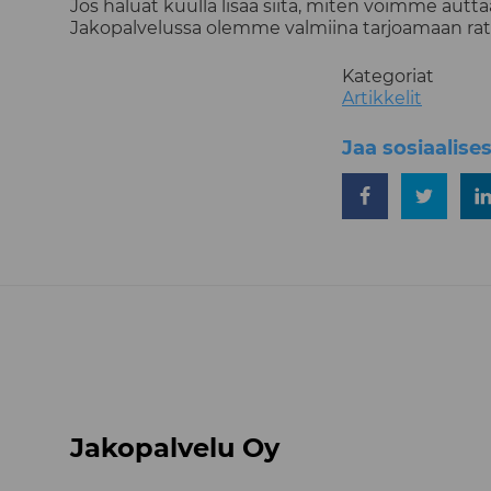
Jos haluat kuulla lisää siitä, miten voimme au
Jakopalvelussa olemme valmiina tarjoamaan ratka
Kategoriat
Artikkelit
Jaa sosiaalise
Jaa Facebookiss
Jaa Twitt
Jakopalvelu Oy