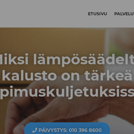
ETUSIVU
PALVELU
iksi lämpösäädel
kalusto on tärkeä
pimuskuljetuksis
PÄIVYSTYS: 010 396 8600