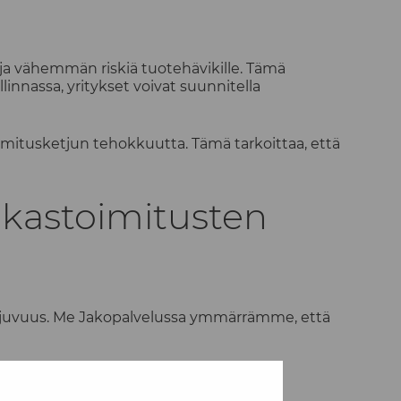
ja vähemmän riskiä tuotehävikille. Tämä
innassa, yritykset voivat suunnitella
toimitusketjun tehokkuutta. Tämä tarkoittaa, että
akastoimitusten
sujuvuus. Me Jakopalvelussa ymmärrämme, että
 kunnossa, heidän luottamuksensa
.