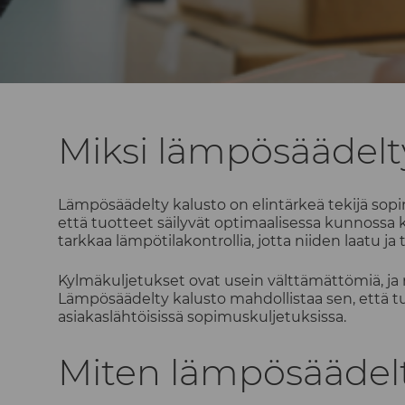
Miksi lämpösäädelt
Lämpösäädelty kalusto on elintärkeä tekijä sopim
että tuotteet säilyvät optimaalisessa kunnossa k
tarkkaa lämpötilakontrollia, jotta niiden laatu ja
Kylmäkuljetukset ovat usein välttämättömiä, ja 
Lämpösäädelty kalusto mahdollistaa sen, että tuo
asiakaslähtöisissä sopimuskuljetuksissa.
Miten lämpösäädelt