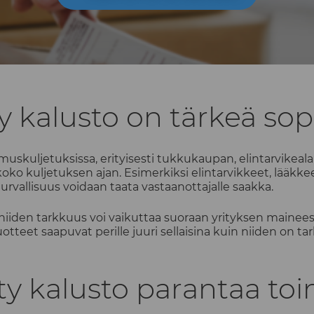
y kalusto on tärkeä so
uskuljetuksissa, erityisesti tukkukaupan, elintarvikealan
oko kuljetuksen ajan. Esimerkiksi elintarvikkeet, lääkke
 turvallisuus voidaan taata vastaanottajalle saakka.
niiden tarkkuus voi vaikuttaa suoraan yrityksen mainees
tteet saapuvat perille juuri sellaisina kuin niiden on t
y kalusto parantaa toi