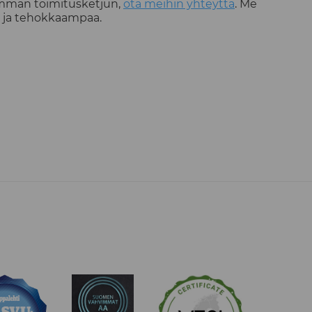
vamman toimitusketjun,
ota meihin yhteyttä
. Me
a ja tehokkaampaa.