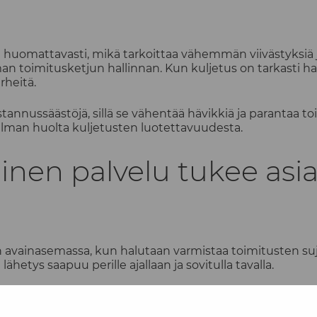
 huomattavasti, mikä tarkoittaa vähemmän viivästyksiä 
 toimitusketjun hallinnan. Kun kuljetus on tarkasti hall
rheitä.
ustannussäästöjä, sillä se vähentää hävikkiä ja parantaa 
 ilman huolta kuljetusten luotettavuudesta.
inen palvelu tukee asi
on avainasemassa, kun halutaan varmistaa toimitusten 
hetys saapuu perille ajallaan ja sovitulla tavalla.
n tuotteensa toimitetaan aina ajallaan ja optimaalisessa
sää asiakastyytyväisyyttä ja parantaa yrityksen mainetta