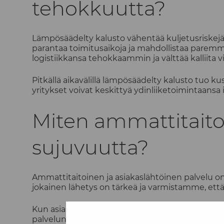
tehokkuutta?
Lämpösäädelty kalusto vähentää kuljetusriskejä
parantaa toimitusaikoja ja mahdollistaa paremman
logistiikkansa tehokkaammin ja välttää kalliita vi
Pitkällä aikavälillä lämpösäädelty kalusto tuo k
yritykset voivat keskittyä ydinliiketoimintaansa
Miten ammattitaito
sujuvuutta?
Ammattitaitoinen ja asiakaslähtöinen palvelu 
jokainen lähetys on tärkeä ja varmistamme, että lä
Kun asiakkaat voivat luottaa siihen, että heidä
palveluntarjoajaan vahvistuu. Tämä puolestaan li