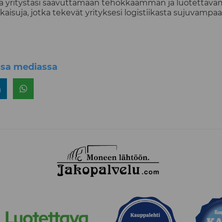
ttaa yritystäsi saavuttamaan tehokkaamman ja luotetta
isuja, jotka tekevät yrityksesi logistiikasta sujuvampa
ssa mediassa
a
erissä
Jaa LinkedInissä
Jaa WhatsAppissa