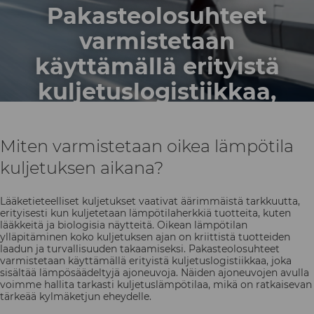
Pakasteolosuhteet
varmistetaan
käyttämällä erityistä
kuljetuslogistiikkaa,
joka sisältää
lämpösäädeltyjä
Miten varmistetaan oikea lämpötila
ajoneuvoja.
kuljetuksen aikana?
Lääketieteelliset kuljetukset vaativat äärimmäistä tarkkuutta,
erityisesti kun kuljetetaan lämpötilaherkkiä tuotteita, kuten
lääkkeitä ja biologisia näytteitä. Oikean lämpötilan
PÄIVYSTYS: 010 396 8600
ylläpitäminen koko kuljetuksen ajan on kriittistä tuotteiden
laadun ja turvallisuuden takaamiseksi. Pakasteolosuhteet
varmistetaan käyttämällä erityistä kuljetuslogistiikkaa, joka
sisältää lämpösäädeltyjä ajoneuvoja. Näiden ajoneuvojen avulla
voimme hallita tarkasti kuljetuslämpötilaa, mikä on ratkaisevan
tärkeää kylmäketjun eheydelle.