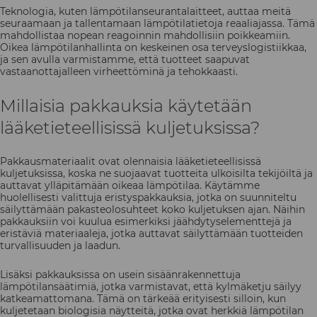
Teknologia, kuten lämpötilanseurantalaitteet, auttaa meitä
seuraamaan ja tallentamaan lämpötilatietoja reaaliajassa. Tämä
mahdollistaa nopean reagoinnin mahdollisiin poikkeamiin.
Oikea lämpötilanhallinta on keskeinen osa terveyslogistiikkaa,
ja sen avulla varmistamme, että tuotteet saapuvat
vastaanottajalleen virheettöminä ja tehokkaasti.
Millaisia pakkauksia käytetään
lääketieteellisissä kuljetuksissa?
Pakkausmateriaalit ovat olennaisia lääketieteellisissä
kuljetuksissa, koska ne suojaavat tuotteita ulkoisilta tekijöiltä ja
auttavat ylläpitämään oikeaa lämpötilaa. Käytämme
huolellisesti valittuja eristyspakkauksia, jotka on suunniteltu
säilyttämään pakasteolosuhteet koko kuljetuksen ajan. Näihin
pakkauksiin voi kuulua esimerkiksi jäähdytyselementtejä ja
eristäviä materiaaleja, jotka auttavat säilyttämään tuotteiden
turvallisuuden ja laadun.
Lisäksi pakkauksissa on usein sisäänrakennettuja
lämpötilansäätimiä, jotka varmistavat, että kylmäketju säilyy
katkeamattomana. Tämä on tärkeää erityisesti silloin, kun
kuljetetaan biologisia näytteitä, jotka ovat herkkiä lämpötilan