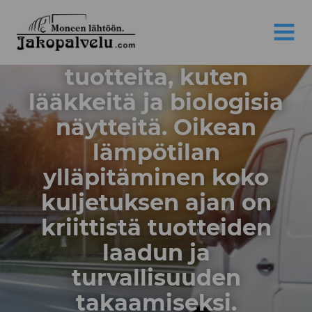
tarkkuutta, erityisesti
Jakopalvelu
kun kuljetetaan
MENU
lämpötilaherkkiä
tuotteita, kuten
lääkkeitä ja biologisia
näytteitä. Oikean
lämpötilan
ylläpitäminen koko
kuljetuksen ajan on
kriittistä tuotteiden
laadun ja
turvallisuuden
takaamiseksi.