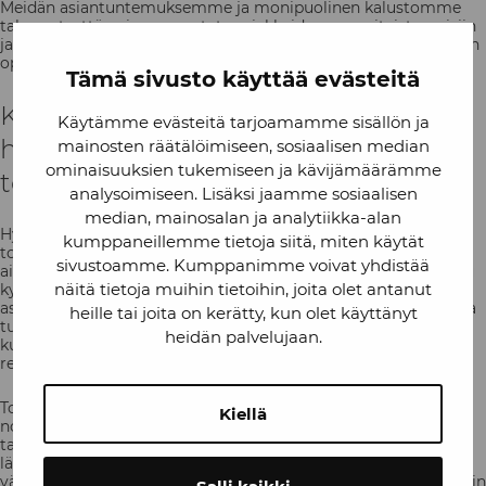
Meidän asiantuntemuksemme ja monipuolinen kalustomme
takaavat, että voimme vastata asiakkaidemme erityistarpeisiin
ja varmistaa, että kaikki lämpötilasäädellyt tuotteet kuljetetaan
optimaalisessa kunnossa perille.
Tämä sivusto käyttää evästeitä
Konkreettisia esimerkkejä
Käytämme evästeitä tarjoamamme sisällön ja
hygieniastandardien vaikutuksista
mainosten räätälöimiseen, sosiaalisen median
ominaisuuksien tukemiseen ja kävijämäärämme
toimitusketjuun
analysoimiseen. Lisäksi jaamme sosiaalisen
median, mainosalan ja analytiikka-alan
Hygieniastandardien noudattaminen voi parantaa
kumppaneillemme tietoja siitä, miten käytät
toimitusketjun tehokkuutta ja vähentää kustannuksia pitkällä
sivustoamme. Kumppanimme voivat yhdistää
aikavälillä. Esimerkiksi elintarviketeollisuudessa hyvin hoidettu
näitä tietoja muihin tietoihin, joita olet antanut
kylmäkuljetus voi vähentää tuotteiden hävikkiä ja parantaa
asiakastyytyväisyyttä. Kun tuotteet saapuvat perille tuoreina ja
heille tai joita on kerätty, kun olet käyttänyt
turvallisina, asiakkaat ovat tyytyväisiä ja yritys voi vähentää
heidän palvelujaan.
kustannuksia, jotka aiheutuvat tuotteiden palautuksista tai
reklamaatioista.
Toinen esimerkki on lääketeollisuus, jossa hygieniastandardien
Kiellä
noudattaminen on kriittistä lääkkeiden turvallisuuden
takaamiseksi. Sopimuskuljetukset voivat varmistaa, että
lääkkeet kuljetetaan tarkkaan säädellyissä olosuhteissa, mikä
vähentää riskejä ja parantaa toimitusketjun luotettavuutta. Näin