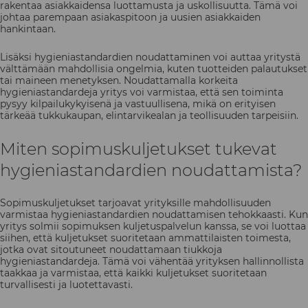
rakentaa asiakkaidensa luottamusta ja uskollisuutta. Tämä voi
johtaa parempaan asiakaspitoon ja uusien asiakkaiden
hankintaan.
Lisäksi hygieniastandardien noudattaminen voi auttaa yritystä
välttämään mahdollisia ongelmia, kuten tuotteiden palautukset
tai maineen menetyksen. Noudattamalla korkeita
hygieniastandardeja yritys voi varmistaa, että sen toiminta
pysyy kilpailukykyisenä ja vastuullisena, mikä on erityisen
tärkeää tukkukaupan, elintarvikealan ja teollisuuden tarpeisiin.
Miten sopimuskuljetukset tukevat
hygieniastandardien noudattamista?
Sopimuskuljetukset tarjoavat yrityksille mahdollisuuden
varmistaa hygieniastandardien noudattamisen tehokkaasti. Kun
yritys solmii sopimuksen kuljetuspalvelun kanssa, se voi luottaa
siihen, että kuljetukset suoritetaan ammattilaisten toimesta,
jotka ovat sitoutuneet noudattamaan tiukkoja
hygieniastandardeja. Tämä voi vähentää yrityksen hallinnollista
taakkaa ja varmistaa, että kaikki kuljetukset suoritetaan
turvallisesti ja luotettavasti.