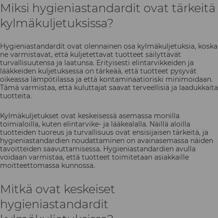
Miksi hygieniastandardit ovat tärkeitä
kylmäkuljetuksissa?
Hygieniastandardit ovat olennainen osa kylmäkuljetuksia, koska
ne varmistavat, että kuljetettavat tuotteet säilyttävät
turvallisuutensa ja laatunsa. Erityisesti elintarvikkeiden ja
lääkkeiden kuljetuksessa on tärkeää, että tuotteet pysyvät
oikeassa lämpötilassa ja että kontaminaatioriski minimoidaan.
Tämä varmistaa, että kuluttajat saavat terveellisiä ja laadukkaita
tuotteita.
Kylmäkuljetukset ovat keskeisessä asemassa monilla
toimialoilla, kuten elintarvike- ja lääkealalla. Näillä aloilla
tuotteiden tuoreus ja turvallisuus ovat ensisijaisen tärkeitä, ja
hygieniastandardien noudattaminen on avainasemassa näiden
tavoitteiden saavuttamisessa. Hygieniastandardien avulla
voidaan varmistaa, että tuotteet toimitetaan asiakkaille
moitteettomassa kunnossa.
Mitkä ovat keskeiset
hygieniastandardit