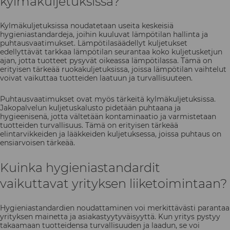
kylmäkuljetuksissa?
Kylmäkuljetuksissa noudatetaan useita keskeisiä
hygieniastandardeja, joihin kuuluvat lämpötilan hallinta ja
puhtausvaatimukset. Lämpötilasäädellyt kuljetukset
edellyttävät tarkkaa lämpötilan seurantaa koko kuljetusketjun
ajan, jotta tuotteet pysyvät oikeassa lämpötilassa. Tämä on
erityisen tärkeää ruokakuljetuksissa, joissa lämpötilan vaihtelut
voivat vaikuttaa tuotteiden laatuun ja turvallisuuteen.
Puhtausvaatimukset ovat myös tärkeitä kylmäkuljetuksissa.
Jakopalvelun kuljetuskalusto pidetään puhtaana ja
hygieenisenä, jotta vältetään kontaminaatio ja varmistetaan
tuotteiden turvallisuus. Tämä on erityisen tärkeää
elintarvikkeiden ja lääkkeiden kuljetuksessa, joissa puhtaus on
ensiarvoisen tärkeää.
Kuinka hygieniastandardit
vaikuttavat yrityksen liiketoimintaan?
Hygieniastandardien noudattaminen voi merkittävästi parantaa
yrityksen mainetta ja asiakastyytyväisyyttä. Kun yritys pystyy
takaamaan tuotteidensa turvallisuuden ja laadun, se voi