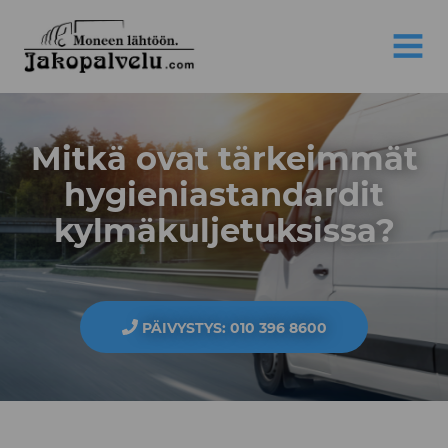
Jakopalvelu
MENU
Mitkä ovat tärkeimmät
hygieniastandardit
kylmäkuljetuksissa?
PÄIVYSTYS: 010 396 8600